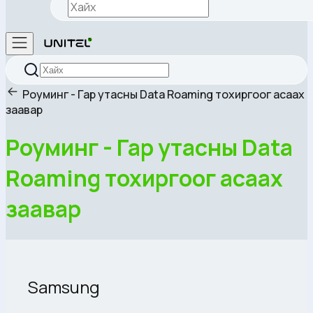
Роуминг - Гар утасны Data Roaming тохиргоог асаах
заавар
Роуминг - Гар утасны Data
Roaming тохиргоог асаах
заавар
Samsung