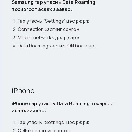
Samsung гар утасны Data Roaming
тохиргоог асаах заавар:
Гар утасны “Settings” цэс рүү орж
Connection хэсгийг сонгон
Mobile networks дээр дарж
Data Roaming хэсгийг ON болгоно.
iPhone
iPhone гар утасны Data Roaming тохиргоог
асаах заавар:
Гар утасны “Settings” цэс рүү орж
Cellular хэсгийг сонгон