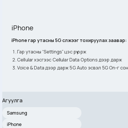
iPhone
iPhone гар утасны 5G сүлжээг тохируулах заавар:
Гар утасны “Settings” цэс рүү орж
Cellular хэсгээс Cellular Data Options дээр дарж
Voice & Data дээр дарж 5G Auto эсвэл 5G On-г со
Агуулга
Samsung
iPhone