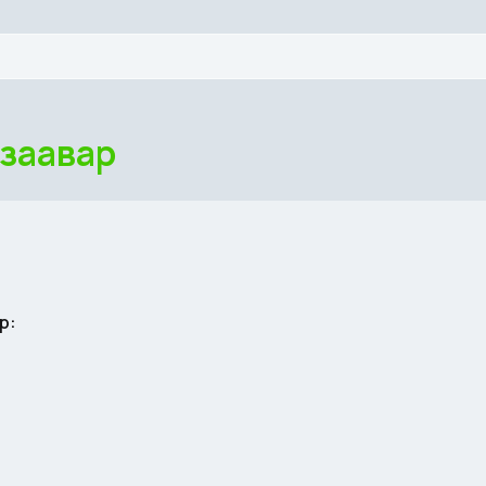
 заавар
р: