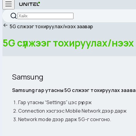
5G сүлжээг тохируулах/нээх заавар
5G сүлжээг тохируулах/нээх
Samsung
Samsung гар утасны 5G сүлжээг тохируулах заава
Гар утасны “Settings” цэс рүү орж
Connection хэсгээс Mobile Network дээр дарж
Network mode дээр дарж 5G-г сонгоно.