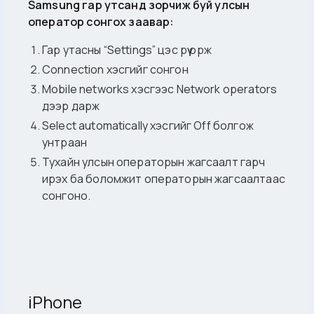
Samsung гар утсанд зорчиж буй улсын
оператор сонгох заавар:
Гар утасны “Settings” цэс рүү орж
Connection хэсгийг сонгон
Mobile networks хэсгээс Network operators
дээр дарж
Select automatically хэсгийг Off болгож
унтраан
Тухайн улсын операторын жагсаалт гарч
ирэх ба боломжит операторын жагсаалтаас
сонгоно.
iPhone