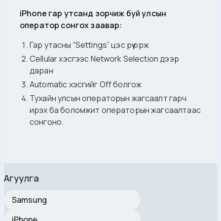
iPhone гар утсанд зорчиж буй улсын
оператор сонгох заавар:
Гар утасны “Settings” цэс рүү орж
Cellular хэсгээс Network Selection дээр
даран
Automatic хэсгийг Off болгож
Тухайн улсын операторын жагсаалт гарч
ирэх ба боломжит операторын жагсаалтаас
сонгоно.
Агуулга
Samsung
iPhone