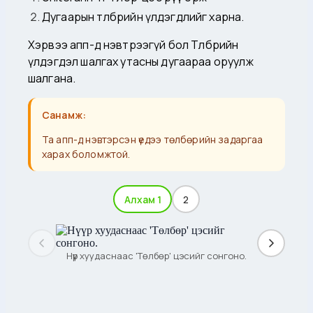
Дугаарын төлбөрийн үлдэгдлийг харна.
Хэрвээ апп-д нэвтрээгүй бол Төлбөрийн
үлдэгдэл шалгах утасны дугаараа оруулж
шалгана.
Санамж:
Та апп-д нэвтэрсэн үедээ төлбөрийн задаргаа
харах боломжтой.
Алхам 1
2
Нүүр хуудаснаас 'Төлбөр' цэсийг сонгоно.