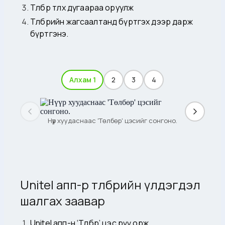
Төлбөр төлөх дугаараа оруулж
Төлбөрийн жагсаалтанд бүртгэх дээр дарж
бүртгэнэ.
Алхам 1
2
3
4
Нүүр хуудаснаас 'Төлбөр' цэсийг сонгоно.
Unitel апп-р төлбөрийн үлдэгдэл
шалгах заавар
Unitel апп-н ‘Төлбөр’ цэс рүү орж