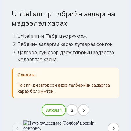
Unitel апп-р төлбөрийн задаргаа
мэдээлэл харах
Unitel апп-н ‘Төлбөр’ цэс рүү орж
Төлбөрийн задаргаа харах дугаараа сонгон
Дэлгэрэнгүй дээр дарж төлбөрийн задаргаа
мэдээллээ харна.
Санамж:
Та апп-д нэвтэрсэн үедээ төлбөрийн задаргаа
харах боломжтой.
Алхам 1
2
3