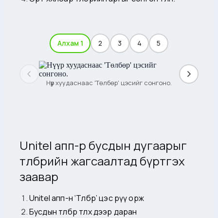
Алхам 1
2
3
4
5
Нүүр хуудаснаас 'Төлбөр' цэсийг сонгоно.
Unitel апп-р бусдын дугаарыг
төлбөрийн жагсаалтад бүртгэх
заавар
Unitel апп-н ‘Төлбөр’ цэс рүү орж
Бусдын төлбөр төлөх дээр даран