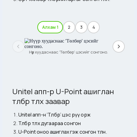
Алхам 1
2
3
4
Нүүр хуудаснаас 'Төлбөр' цэсийг сонгоно.
Unitel апп-р U-Point ашиглан
төлбөр төлөх заавар
Unitel апп-н ‘Төлбөр’ цэс рүү орж
Төлбөр төлөх дугаараа сонгон
U-Point оноо ашиглах гэж сонгон төлнө.