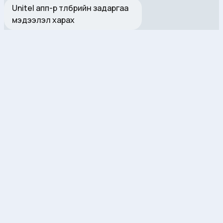
Unitel апп-р төлбөрийн задаргаа
мэдээлэл харах