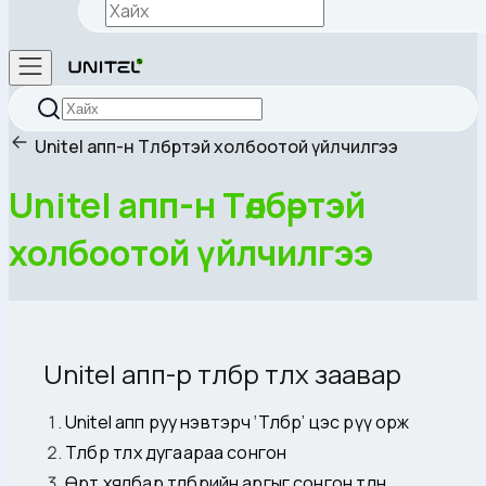
Unitel апп-н Төлбөртэй холбоотой үйлчилгээ
Unitel апп-н Төлбөртэй
холбоотой үйлчилгээ
Unitel апп-р төлбөр төлөх заавар
Unitel апп руу нэвтэрч ‘Төлбөр’ цэс рүү орж
Төлбөр төлөх дугаараа сонгон
Өөрт хялбар төлбөрийн аргыг сонгон төлнө.