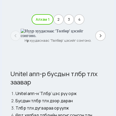
Алхам 1
2
3
4
Нүүр хуудаснаас 'Төлбөр' цэсийг сонгоно.
Unitel апп-р бусдын төлбөр төлөх
заавар
Unitel апп-н ‘Төлбөр’ цэс рүү орж
Бусдын төлбөр төлөх дээр даран
Төлбөр төлөх дугаараа оруулж
Өөрт хялбар төлбөрийн аргыг сонгон төлнө.