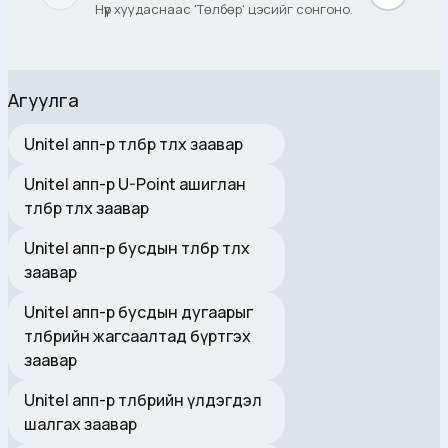
Нүүр хуудаснаас 'Төлбөр' цэсийг сонгоно.
Агуулга
Unitel апп-р төлбөр төлөх заавар
Unitel апп-р U-Point ашиглан
төлбөр төлөх заавар
Unitel апп-р бусдын төлбөр төлөх
заавар
Unitel апп-р бусдын дугаарыг
төлбөрийн жагсаалтад бүртгэх
заавар
Unitel апп-р төлбөрийн үлдэгдэл
шалгах заавар