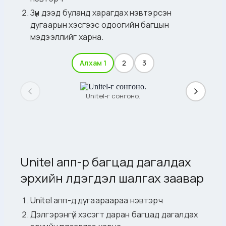
Зүүн дээд буланд харагдах нэвтэрсэн
дугаарын хэсгээс одоогийн багцын
мэдээллийг харна.
Алхам 1
2
3
Unitel-г сонгоно.
Unitel апп-р багцад дагалдах
эрхийн үлдэгдэл шалгах заавар
Unitel апп-д дугаараараа нэвтэрч
Дэлгэрэнгүй хэсэгт даран багцад дагалдах