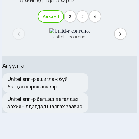
эрхийн үлдэгдлээ харна.
Алхам 1
2
3
4
Unitel-г сонгоно.
Агуулга
Unitel апп-р ашиглаж буй
багцаа харах заавар
Unitel апп-р багцад дагалдах
эрхийн үлдэгдэл шалгах заавар