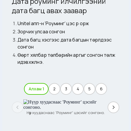
Дата роуминг үйлчилгээний
дата багц авах заавар
Unitel апп-н ‘Роуминг’ цэс рүү орж
Зорчих улсаа сонгон
Дата багц хэсгээс дата багцын төрлүүдээс
сонгон
Өөрт хялбар төлбөрийн аргыг сонгон төлж
идэвхжүүлнэ.
Алхам 1
2
3
4
5
6
Нүүр хуудаснаас 'Роуминг' цэсийг сонгоно.