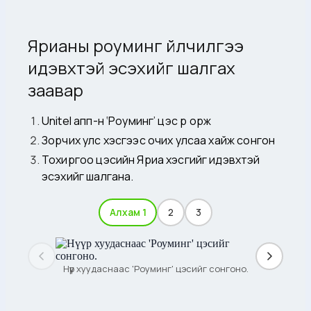
Ярианы роуминг үйлчилгээ
идэвхтэй эсэхийг шалгах
заавар
Unitel апп-н ‘Роуминг’ цэс рүү орж
Зорчих улс хэсгээс очих улсаа хайж сонгон
Тохиргоо цэсийн Яриа хэсгийг идэвхтэй
эсэхийг шалгана.
Алхам 1
2
3
Нүүр хуудаснаас 'Роуминг' цэсийг сонгоно.