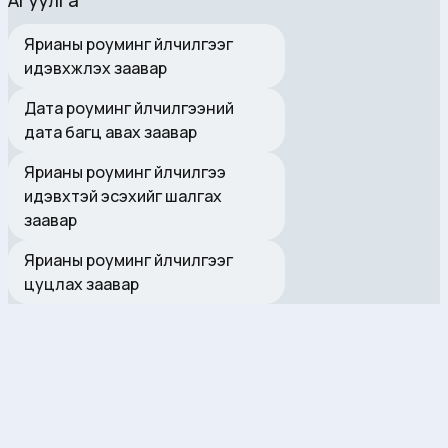
Ярианы роуминг үйлчилгээг
идэвхжүүлэх заавар
Дата роуминг үйлчилгээний
дата багц авах заавар
Ярианы роуминг үйлчилгээ
идэвхтэй эсэхийг шалгах
заавар
Ярианы роуминг үйлчилгээг
цуцлах заавар