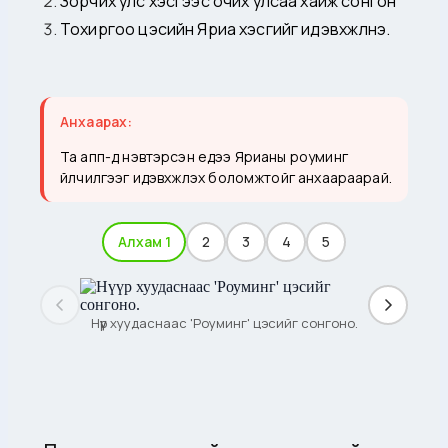
Зорчих улс хэсгээс очих улсаа хайж сонгон
Тохиргоо цэсийн Яриа хэсгийг идэвхжүүлнэ.
Анхаарах:
Та апп-д нэвтэрсэн үедээ Ярианы роуминг
үйлчилгээг идэвхжүүлэх боломжтойг анхаараарай.
Алхам 1
2
3
4
5
Нүүр хуудаснаас 'Роуминг' цэсийг сонгоно.