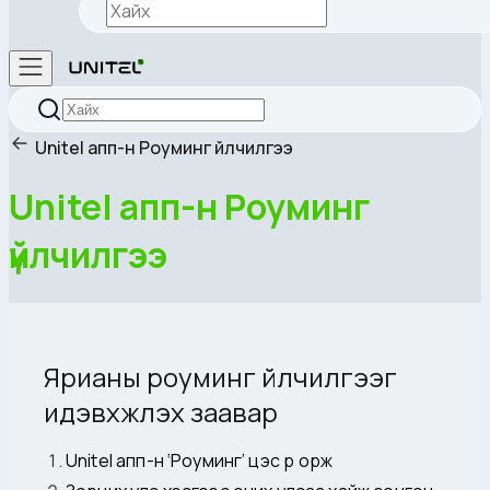
Unitel апп-н Роуминг үйлчилгээ
Unitel апп-н Роуминг
үйлчилгээ
Ярианы роуминг үйлчилгээг
идэвхжүүлэх заавар
Unitel апп-н ‘Роуминг’ цэс рүү орж