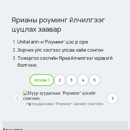
Ярианы роуминг үйлчилгээг
цуцлах заавар
Unitel апп-н ‘Роуминг’ цэс рүү орж
Зорчих улс хэсгээс улсаа хайж сонгон
Тохиргоо хэсгийн Яриа үйлчилгээг идэвхгүй
болгоно.
Алхам 1
2
3
4
5
Нүүр хуудаснаас 'Роуминг' цэсийг сонгоно.
Агуулга