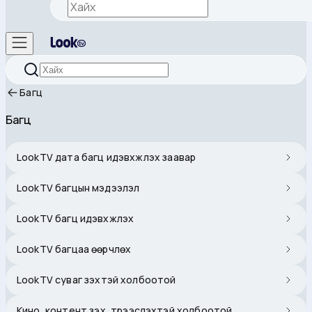
Багц
Багц
LookTV дата багц идэвхжүүлэх заавар
LookTV багцын мэдээлэл
LookTV багц идэвхжүүлэх
LookTV багцаа өөрчлөх
LookTV суваг үзэхтэй холбоотой
Кино, контент үзэх, түрээслэхтэй холбоотой