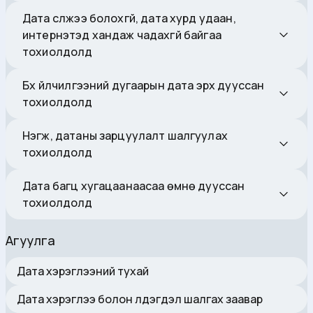
Дата сүлжээ болохгүй, дата хурд удаан,
интернэтэд хандаж чадахгүй байгаа
тохиолдолд
Бүх үйлчилгээний дугаарын дата эрх дууссан
тохиолдолд
Нэгж, датаны зарцуулалт шалгуулах
тохиолдолд
Дата багц хугацаанаасаа өмнө дууссан
тохиолдолд
Агуулга
Дата хэрэглээний тухай
Дата хэрэглээ болон үлдэгдэл шалгах заавар