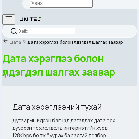
Дата
Дата хэрэглээ болон үлдэгдэл шалгах заавар
Дата хэрэглээ болон
үлдэгдэл шалгах заавар
Дата хэрэглээний тухай
Дугаарын үндсэн багцад дагалдах дата эрх
дууссан тохиолдолд интернэтийн хурд
128Kbps болж буурах ба задгай төлбөр