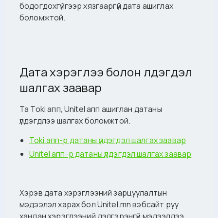
бодогдохгүйгээр хязгааргүй дата ашиглах
боломжтой.
Дата хэрэглээ болон үлдэгдэл
шалгах заавар
Та Toki апп, Unitel апп ашиглан датаны
үлдэгдлээ шалгах боломжтой.
Toki апп-р датаны үлдэгдэл шалгах заавар
Unitel апп-р датаны үлдэгдэл шалгах заавар
Хэрэв дата хэрэглээний зарцуулалтын
мэдээлэл харах бол Unitel.mn вэбсайт руу
хандан хэрэглээний дэлгэрэнгүй мэдээллээ