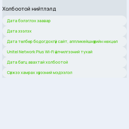
Холбоотой нийтлэлүүд
Дата бэлэглэх заавар
Дата зээлэх
Дата төлбөр бодогдохгүй сайт, аппликейшнүүдийн нөхцөл
Unitel Network Plus Wi-Fi үйлчилгээний тухай
Дата багц авахтай холбоотой
Сүлжээ хамрах хүрээний мэдээлэл