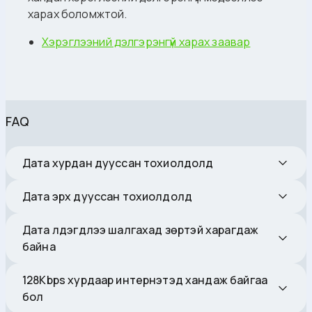
харах боломжтой.
Хэрэглээний дэлгэрэнгүй харах заавар
FAQ
Дата хурдан дууссан тохиолдолд
Дата эрх дууссан тохиолдолд
Дата үлдэгдлээ шалгахад зөрүүтэй харагдаж
байна
128Kbps хурдаар интернэтэд хандаж байгаа
бол