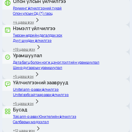
Олон улсын үйлчилгээ
Роуминг үйлчилгээний тухай
Олон улсын Од (*) гарц
+
4
цааш үзэх
Нэмэлт үйлчилгээ
Төрсөн өдрийн дагалдах эрх
Дуут шуудан үйлчилгээ
+
19
цааш үзэх
Урамшуулал
Дата багц болон нэгж цэнэглэлтийн урамшуулал
Шинэ дугаарын урамшуулал
+
5
цааш үзэх
Үйлчилгээний зааврууд
Unitel апп-р авах үйлчилгээ
Unitel вэбсайтаар авах үйлчилгээ
+
5
цааш үзэх
Бусад
Toki апп-р авах Юнителийн үйлчилгээ
Салбарын мэдээлэл
+
12
цааш үзэх