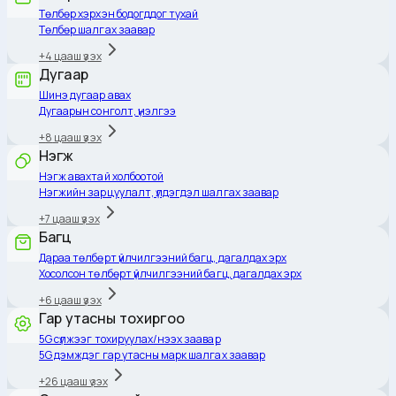
Төлбөр хэрхэн бодогддог тухай
Төлбөр шалгах заавар
+
4
цааш үзэх
Дугаар
Шинэ дугаар авах
Дугаарын сонголт, үнэлгээ
+
8
цааш үзэх
Нэгж
Нэгж авахтай холбоотой
Нэгжийн зарцуулалт, үлдэгдэл шалгах заавар
+
7
цааш үзэх
Багц
Дараа төлбөрт үйлчилгээний багц, дагалдах эрх
Хосолсон төлбөрт үйлчилгээний багц, дагалдах эрх
+
6
цааш үзэх
Гар утасны тохиргоо
5G сүлжээг тохируулах/нээх заавар
5G дэмждэг гар утасны марк шалгах заавар
+
26
цааш үзэх