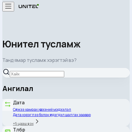
Юнител тусламж
Танд ямар тусламж хэрэгтэй вэ?
Ангилал
Дата
Сүлжээ хамрах хүрээний мэдээлэл
Дата хэрэглээ болон үлдэгдэл шалгах заавар
+
5
цааш үзэх
Төлбөр