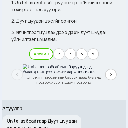
1. Unitel.mn вэбсайт руу нэвтрэн ‘Үйлчилгээний
тохиргоо’ цэс рүү орж
2. Дуут шуудан цэсийг сонгон
3. Үйлчилгээг цуцлах дээр дарж дуут шуудан
үйлчилгээг цуцална.
Алхам 1
2
3
4
5
Unitel.mn вэбсайтын баруун дээд буланд
нэвтрэх хэсэгт дарж нэвтэрнэ.
Агуулга
Unitel вэбсайтаар Дуут шуудан
идэвхжүүлэх заавар