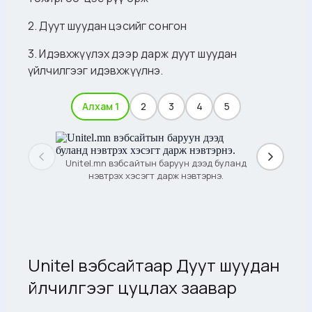
2. Дуут шуудан цэсийг сонгон
3. Идэвхжүүлэх дээр дарж дуут шуудан
үйлчилгээг идэвхжүүлнэ.
Алхам 1
2
3
4
5
Unitel.mn вэбсайтын баруун дээд буланд
нэвтрэх хэсэгт дарж нэвтэрнэ.
Unitel вэбсайтаар Дуут шуудан
үйлчилгээг цуцлах заавар