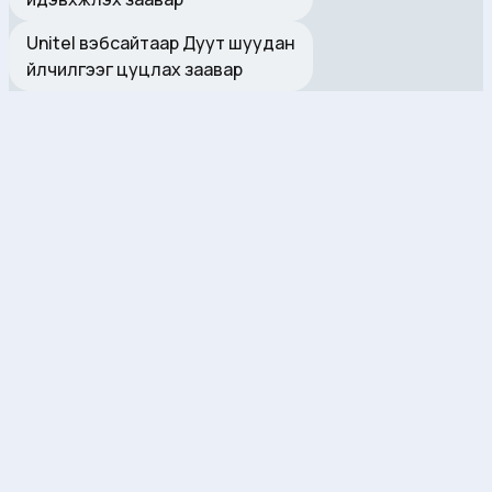
Unitel вэбсайтаар Дуут шуудан
үйлчилгээг цуцлах заавар