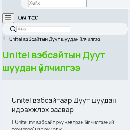
Unitel вэбсайтын Дуут шуудан үйлчилгээ
Unitel вэбсайтын Дуут
шуудан үйлчилгээ
Unitel вэбсайтаар Дуут шуудан
идэвхжүүлэх заавар
1. Unitel.mn вэбсайт руу нэвтрэн ‘Үйлчилгээний
тохиргоо’ цэс рүү орж