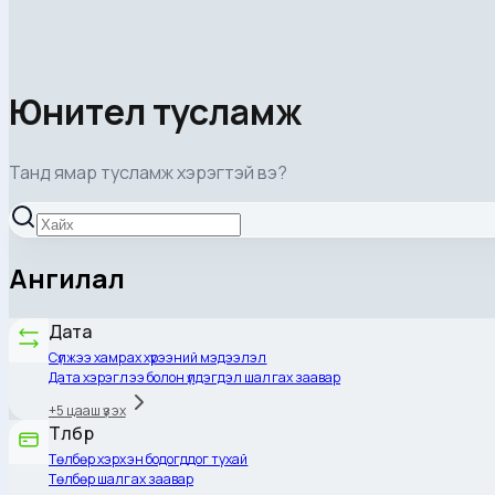
Юнител тусламж
Танд ямар тусламж хэрэгтэй вэ?
Ангилал
Дата
Сүлжээ хамрах хүрээний мэдээлэл
Дата хэрэглээ болон үлдэгдэл шалгах заавар
+
5
цааш үзэх
Төлбөр
Төлбөр хэрхэн бодогддог тухай
Төлбөр шалгах заавар