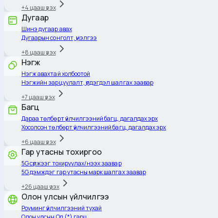
+
4
цааш үзэх
Дугаар
Шинэ дугаар авах
Дугаарын сонголт, үнэлгээ
+
8
цааш үзэх
Нэгж
Нэгж авахтай холбоотой
Нэгжийн зарцуулалт, үлдэгдэл шалгах заавар
+
7
цааш үзэх
Багц
Дараа төлбөрт үйлчилгээний багц, дагалдах эрх
Хосолсон төлбөрт үйлчилгээний багц, дагалдах эрх
+
6
цааш үзэх
Гар утасны тохиргоо
5G сүлжээг тохируулах/нээх заавар
5G дэмждэг гар утасны марк шалгах заавар
+
26
цааш үзэх
Олон улсын үйлчилгээ
Роуминг үйлчилгээний тухай
Олон улсын Од (*) гарц