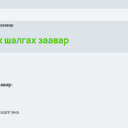
 заавар
к шалгах заавар
аавар:
 шалгана