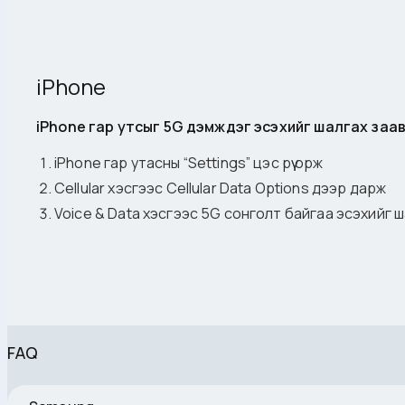
iPhone
iPhone гар утсыг 5G дэмждэг эсэхийг шалгах заа
iPhone гар утасны “Settings” цэс рүү орж
Cellular хэсгээс Cellular Data Options дээр дарж
Voice & Data хэсгээс 5G сонголт байгаа эсэхийг 
FAQ