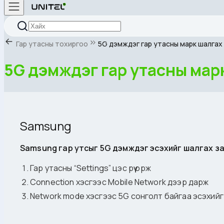
Гар утасны тохиргоо
5G дэмждэг гар утасны марк шалгах
5G дэмждэг гар утасны мар
Samsung
Samsung гар утсыг 5G дэмждэг эсэхийг шалгах з
Гар утасны “Settings” цэс рүү орж
Connection хэсгээс Mobile Network дээр дарж
Network mode хэсгээс 5G сонголт байгаа эсэхийг