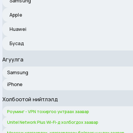
Samsung
Apple
Huawei
Бусад
Агуулга
Samsung
iPhone
Холбоотой нийтлэлүүд
Роуминг - VPN тохиргоо унтраах заавар
Unitel Network Plus Wi-Fi-д холбогдох заавар
Мессэж хязгаарлах, хязгаарласан байгааг цуцлах заавар