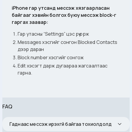
iPhone гар утсанд мессэж хязгаарласан
байгааг хэвийн болгох буюу мессэж block-г
гаргах заавар:
Гар утасны “Settings” цэс рүү орж
Messages хэсгийг сонгон Blocked Contacts
дээр даран
Block number хэсгийг сонгож
Edit хэсэгт дарж дугаараа жагсаалтаас
гарна.
FAQ
Гаднаас мессэж ирэхгүй байгаа тохиолдолд