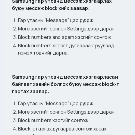
Samsung гар утсанд мессэж хязгаарлах
буюу мессэж block хийх заавар:
Гар утасны “Message” цэс рүү орж
More хэсгийг сонгон Settings дээр даран
Block numbers and spam хэсгийг сонгож
Block numbers хэсэгт дугаараа оруулаад
нэмэх товчийг дарна.
Samsung гар утсанд мессэж хязгаарласан
байгааг хэвийн болгох буюу мессэж block-г
гаргах заавар:
Гар утасны “Message” цэс рүү орж
More хэсгийг сонгон Settings дээр даран
Block numbers хэсгийг сонгож
Block-с гаргах дугаараа сонгож хасах