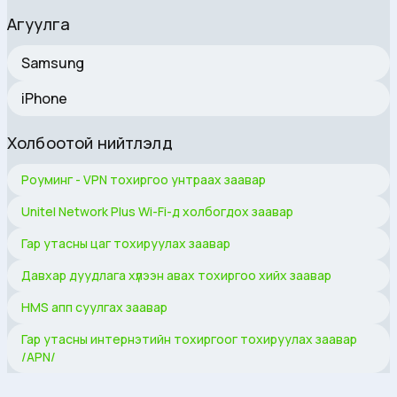
Агуулга
Samsung
iPhone
Холбоотой нийтлэлүүд
Роуминг - VPN тохиргоо унтраах заавар
Unitel Network Plus Wi-Fi-д холбогдох заавар
Гар утасны цаг тохируулах заавар
Давхар дуудлага хүлээн авах тохиргоо хийх заавар
HMS апп суулгах заавар
Гар утасны интернэтийн тохиргоог тохируулах заавар
/APN/