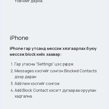
товчийг дарна.
iPhone
iPhone гар утсанд мессэж хязгаарлах буюу
мессэж block хийх заавар:
Гар утасны “Settings” цэс рүү орж
Messages хэсгийг сонгон Blocked Contacts
дээр даран
Add new хэсгийг сонгож
Add Block Contact хэсэгт дугаараа оруулан
хадгална.