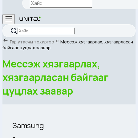
Гар утасны тохиргоо
Мессэж хязгаарлах, хязгаарласан
байгааг цуцлах заавар
Мессэж хязгаарлах,
хязгаарласан байгааг
цуцлах заавар
Samsung