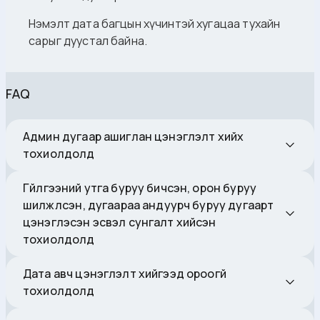
Нэмэлт дата багцын хүчинтэй хугацаа тухайн
сарыг дуустал байна.
FAQ
Админ дугаар ашиглан цэнэглэлт хийх
тохиолдолд
Гүйлгээний утга буруу бичсэн, орон буруу
шилжүүлсэн, дугаараа андуурч буруу дугаарт
цэнэглэсэн эсвэл сунгалт хийсэн
тохиолдолд
Дата авч цэнэглэлт хийгээд ороогүй
тохиолдолд