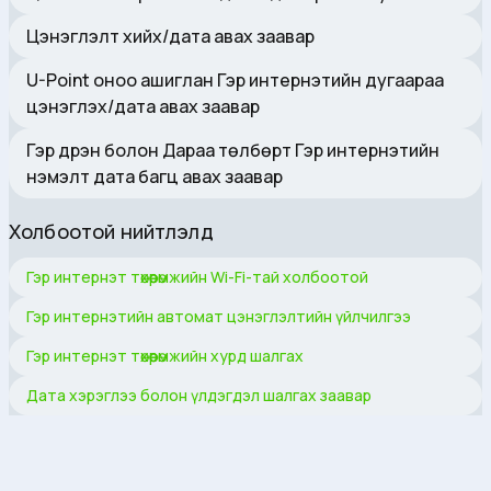
Цэнэглэлт хийх/дата авах заавар
U-Point оноо ашиглан Гэр интернэтийн дугаараа
цэнэглэх/дата авах заавар
Гэр дүүрэн болон Дараа төлбөрт Гэр интернэтийн
нэмэлт дата багц авах заавар
Холбоотой нийтлэлүүд
Гэр интернэт төхөөрөмжийн Wi-Fi-тай холбоотой
Гэр интернэтийн автомат цэнэглэлтийн үйлчилгээ
Гэр интернэт төхөөрөмжийн хурд шалгах
Дата хэрэглээ болон үлдэгдэл шалгах заавар