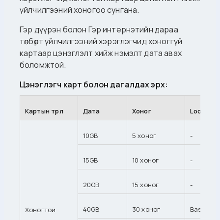
үйлчилгээний хоногоо сунгана.
Гэр дүүрэн болон Гэр интернэтийн дараа
төлбөрт үйлчилгээний хэрэглэгчид хоноггүй
картаар цэнэглэлт хийж нэмэлт дата авах
боломжтой.
Цэнэглэгч карт болон дагалдах эрх:
Картын төрөл
Дата
Хоног
LookTV э
10GB
5 хоног
-
15GB
10 хоног
-
20GB
15 хоног
-
40GB
30 хоног
Basic баг
Хоногтой