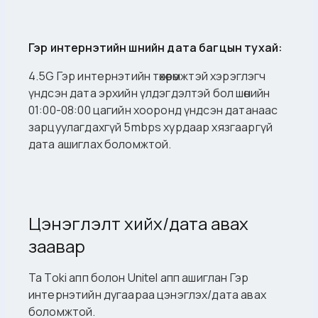
Гэр интернэтийн шөнийн дата багцын тухай:
4.5G Гэр интернэтийн төхөөрөмжтэй хэрэглэгч
үндсэн дата эрхийн үлдэгдэлтэй бол шөнийн
01:00-08:00 цагийн хооронд үндсэн датанаас
зарцуулагдахгүй 5mbps хурдаар хязгааргүй
дата ашиглах боломжтой.
Цэнэглэлт хийх/дата авах
заавар
Та Toki апп болон Unitel апп ашиглан Гэр
интернэтийн дугаараа цэнэглэх/дата авах
боломжтой.