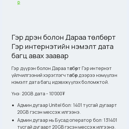
р
Гэр дүүрэн болон Дараа төлбөрт
Гэр интернэтийн нэмэлт дата
багц авах заавар
Гэр дүүрэн болон Дараа төлбөрт Гэр интернэт
үйлчилгээний хэрэглэгч төлбөр дээрээ нэмүүлэн
нэмэлт дата багц идэвхжүүлэх боломжтой.
Үнэ: 20GB дата - 10'000₮
Админ дугаар Unitel бол: 1401 тусгай дугаарт
20GB гэсэн мессэж илгээнэ.
Админ дугаар нь Бусад оператор бол: 131401
тусгай дугаарт 20GB гэсэн мессэж илгээнэ.