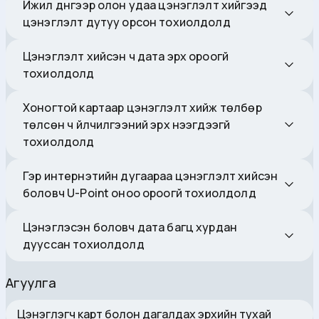
Ижил дүнгээр олон удаа цэнэглэлт хийгээд
цэнэглэлт дутуу орсон тохиолдолд
Цэнэглэлт хийсэн ч дата эрх ороогүй
тохиолдолд
Хоногтой картаар цэнэглэлт хийж төлбөр
төлсөн ч үйлчилгээний эрх нээгдээгүй
тохиолдолд
Гэр интернэтийн дугаараа цэнэглэлт хийсэн
боловч U-Point оноо ороогүй тохиолдолд
Цэнэглэсэн боловч дата багц хурдан
дууссан тохиолдолд
Агуулга
Цэнэглэгч карт болон дагалдах эрхийн тухай