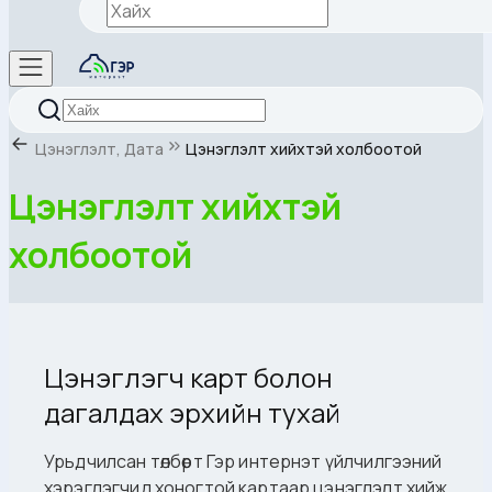
Цэнэглэлт, Дата
Цэнэглэлт хийхтэй холбоотой
Цэнэглэлт хийхтэй
холбоотой
Цэнэглэгч карт болон
дагалдах эрхийн тухай
Урьдчилсан төлбөрт Гэр интернэт үйлчилгээний
хэрэглэгчид хоногтой картаар цэнэглэлт хийж