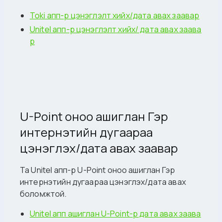
Toki апп-р цэнэглэлт хийх/дата авах заавар
Unitel апп-р цэнэглэлт хийх/ дата авах заава
р
U-Point оноо ашиглан Гэр
интернэтийн дугаараа
цэнэглэх/дата авах заавар
Та Unitel апп-р U-Point оноо ашиглан Гэр
интернэтийн дугаараа цэнэглэх/дата авах
боломжтой.
Unitel апп ашиглан U-Point-р дата авах заава