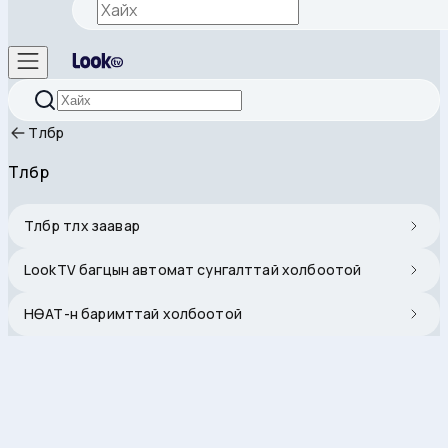
Төлбөр
Төлбөр
Төлбөр төлөх заавар
LookTV багцын автомат сунгалттай холбоотой
НӨАТ-н баримттай холбоотой