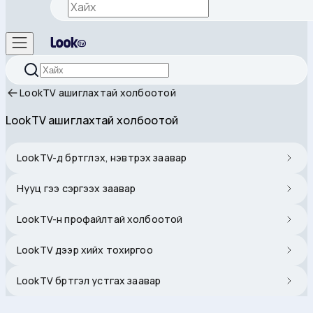
LookTV ашиглахтай холбоотой
LookTV ашиглахтай холбоотой
LookTV-д бүртгүүлэх, нэвтрэх заавар
Нууц үгээ сэргээх заавар
LookTV-н профайлтай холбоотой
LookTV дээр хийх тохиргоо
LookTV бүртгэл устгах заавар