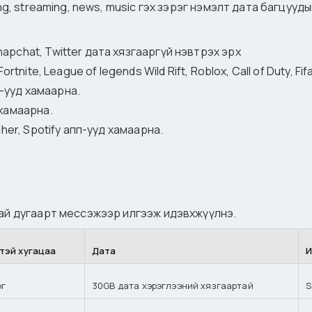
ing, streaming, news, music гэх зэрэг нэмэлт дата багцуу
apchat, Twitter дата хязгааргүй нэвтрэх эрх
ortnite, League of legends Wild Rift, Roblox, Call of Duty, F
пп-ууд хамаарна.
 хамаарна.
cher, Spotify апп-ууд хамаарна.
гай дугаарт мессэжээр илгээж идэвхжүүлнэ.
тэй хугацаа
Дата
И
ог
30GB дата хэрэглээний хязгаартай
S