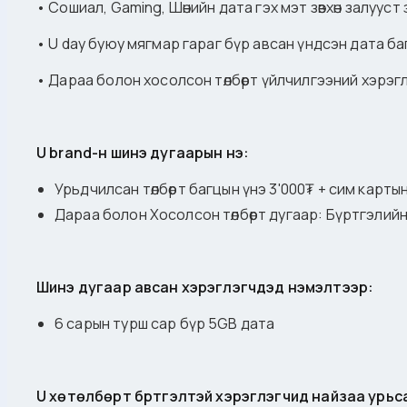
• Сошиал, Gaming, Шөнийн дата гэх мэт зөвхөн залуу
• U day буюу мягмар гараг бүр авсан үндсэн дата б
• Дараа болон хосолсон төлбөрт үйлчилгээний хэрэг
U brand-н шинэ дугаарын үнэ:
Урьдчилсан төлбөрт багцын үнэ 3'000₮ + сим картын
Дараа болон Хосолсон төлбөрт дугаар: Бүртгэлий
Шинэ дугаар авсан хэрэглэгчдэд нэмэлтээр:
6 сарын турш сар бүр 5GB дата
U хөтөлбөрт бүртгэлтэй хэрэглэгчид найзаа урьс