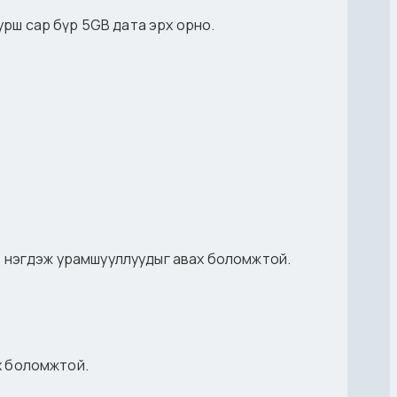
турш сар бүр 5GB дата эрх орно.
ар нэгдэж урамшууллуудыг авах боломжтой.
йх боломжтой.