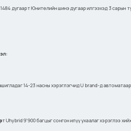
гч 1484 дугаарт Юнителийн шинэ дугаар илгээхэд 3 сарын 
эл:
 ашигладаг 14-23 насны хэрэглэгчид U brand-д автомата
өрт Uhybrid 9'900 багцыг сонгон илүү ухаалаг хэрэглээ хи