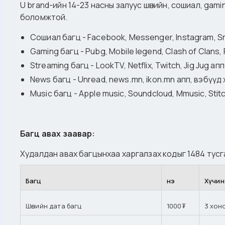
U brand-ийн 14-23 насны залуус шөнийн, сошиал, gam
боломжтой.
Сошиал багц - Facebook, Messenger, Instagram, Sn
Gaming багц - Pubg, Mobile legend, Clash of Clans, F
Streaming багц - LookTV, Netflix, Twitch, Jig Jug а
News багц - Unread, news.mn, ikon.mn апп, вэбүүд
Music багц - Apple music, Soundcloud, Mmusic, Stit
Багц авах заавар:
Худалдан авах багцынхаа харгалзах кодыг 1484 тус
Багц
Үнэ
Хүчин
Шөнийн дата багц
1000₮
3 хон