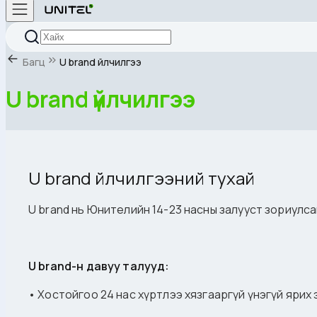
Багц
U brand үйлчилгээ
U brand үйлчилгээ
U brand үйлчилгээний тухай
U brand нь Юнителийн 14-23 насны залууст зориулса
U brand-н давуу талууд:
• Хостойгоо 24 нас хүртлээ хязгааргүй үнэгүй ярих 