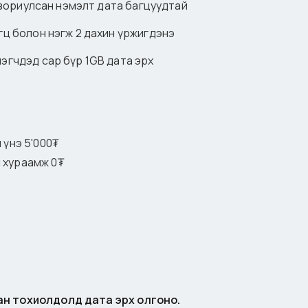
ст зориулсан нэмэлт дата багцуудтай
агц болон нэгж 2 дахин үржигдэнэ
лэгчдэд сар бүр 1GB дата эрх
 үнэ 5'000₮
н хураамж 0₮
ан тохиолдолд дата эрх олгоно.