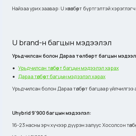
Найзаа урих заавар: U хөтөлбөрт бүртгэлтэй хэрэглэ
U brand-н багцын мэдээлэл
Урьдчилсан болон Дараа төлбөрт багцын мэдээл
Урьдчилсан төлбөрт багцын мэдээлэл харах
Дараа төлбөрт багцын мэдээлэл харах
Урьдчилсан болон Дараа төлбөрт багцаар үйлчилгээ
Uhybrid 9'900 багцын мэдээлэл:
16-23 насны эрч хүчээр дүүрэн залуус Хосолсон төлб