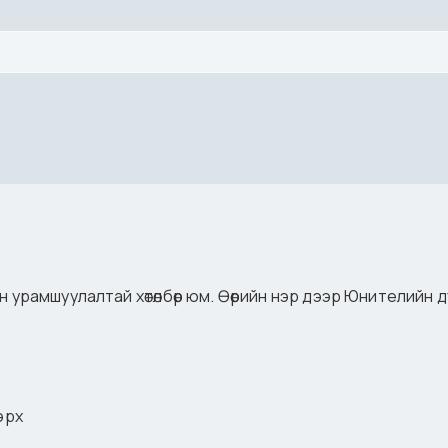
н урамшуулалтай хөтөлбөр юм. Өөрийн нэр дээр Юнителийн 
эрх