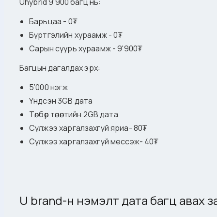
Uhybrid 9'900 багц нь:
Барьцаа - 0₮
Бүртгэлийн хураамж - 0₮
Сарын суурь хураамж - 9'900₮
Багцын дагалдах эрх:
5’000 нэгж
Үндсэн 3GB дата
Төлбөр төлөлтийн 2GB дата
Сүлжээ харгалзахгүй яриа- 80₮
Сүлжээ харгалзахгүй мессэж- 40₮
U brand-н нэмэлт дата багц авах з