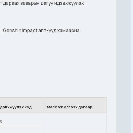
дыг дараах зааврын дагуу идэвхжүүлэх
ifa, Genshin Impact апп-ууд хамаарна.
дэвхжүүлэх код
Мессэж илгээх дугаар
3