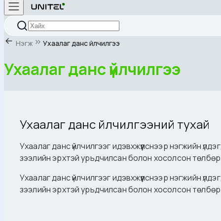
Нэгж
Ухаалаг данс үйлчилгээ
Ухаалаг данс үйлчилгээ
Ухаалаг данс үйлчилгээний тухай
Ухаалаг данс үйлчилгээг идэвхжүүлснээр нэгжийн үлдэ
зээлийн эрхтэй урьдчилсан болон хосолсон төлбөрт
Ухаалаг данс үйлчилгээг идэвхжүүлснээр нэгжийн үлдэ
зээлийн эрхтэй урьдчилсан болон хосолсон төлбөрт