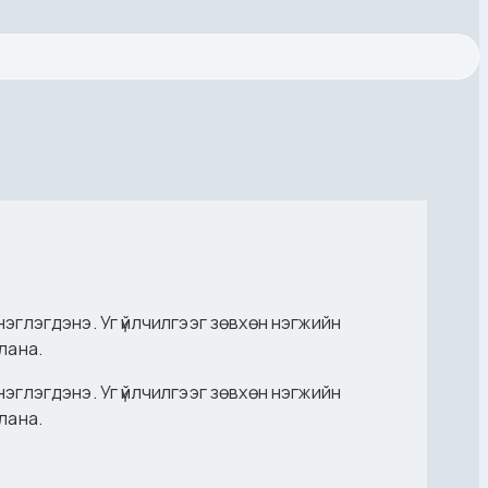
нэглэгдэнэ. Уг үйлчилгээг зөвхөн нэгжийн
лана.
нэглэгдэнэ. Уг үйлчилгээг зөвхөн нэгжийн
лана.