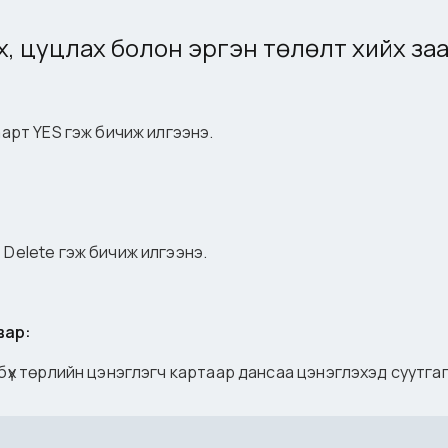
эх, цуцлах болон эргэн төлөлт хийх за
аарт YES гэж бичиж илгээнэ.
 Delete гэж бичиж илгээнэ.
вар:
 бүх төрлийн цэнэглэгч картаар дансаа цэнэглэхэд суутга