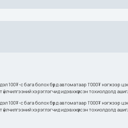
гдэл 100₮-с бага болох бүрд автоматаар 1'000₮ нэгжээр цэ
 үйлчилгээний хэрэглэгчид идэвхжүүлсэн тохиолдолд ашиг
гдэл 100₮-с бага болох бүрд автоматаар 1'000₮ нэгжээр цэ
 үйлчилгээний хэрэглэгчид идэвхжүүлсэн тохиолдолд ашиг