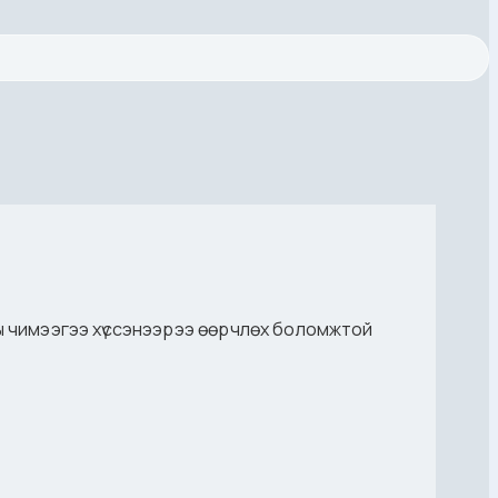
ны чимээгээ хүссэнээрээ өөрчлөх боломжтой