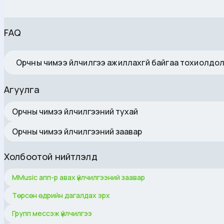
FAQ
Орчны чимээ үйлчилгээ ажиллахгүй байгаа тохиолдо
Агуулга
Орчны чимээ үйлчилгээний тухай
Орчны чимээ үйлчилгээний заавар
Холбоотой нийтлэлүүд
MMusic апп-р авах үйлчилгээний заавар
Төрсөн өдрийн дагалдах эрх
Групп мессэж үйлчилгээ