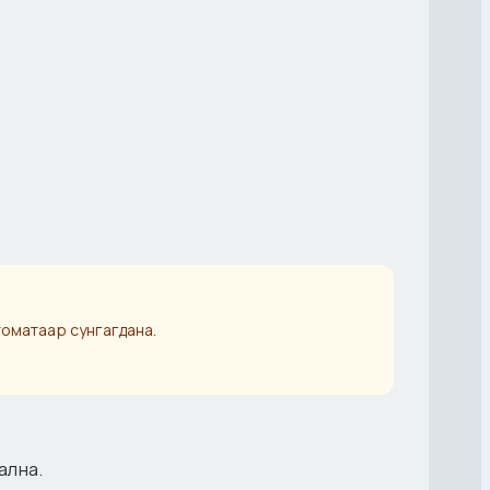
втоматаар сунгагдана.
ална.