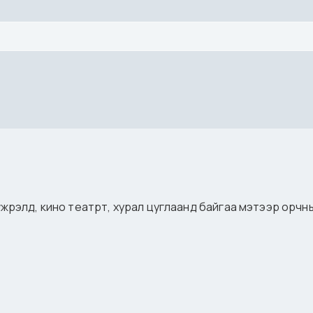
үгжрэлд, кино театрт, хурал цуглаанд байгаа мэтээр орч