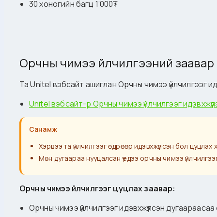
30 хоногийн багц 1’000₮
Орчны чимээ үйлчилгээний заавар
Та Unitel вэбсайт ашиглан Орчны чимээ үйлчилгээг и
Unitel вэбсайт-р Орчны чимээ үйлчилгээг идэвхжүү
Санамж
Хэрвээ та үйлчилгээг өдрөөр идэвхжүүлсэн бол цуцлах 
Мөн дугаараа нууцалсан үедээ орчны чимээ үйлчилгээ
Орчны чимээ үйлчилгээг цуцлах заавар:
Орчны чимээ үйлчилгээг идэвхжүүлсэн дугаараасаа