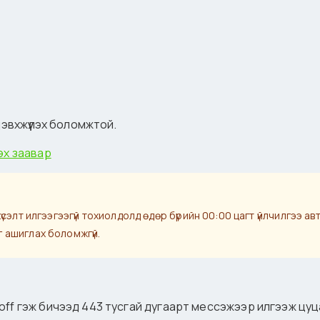
дэвхжүүлэх боломжтой.
лэх заавар
хүсэлт илгээгээгүй тохиолдолд өдөр бүрийн 00:00 цагт үйлчилгээ а
г ашиглах боломжгүй.
 off гэж бичээд 443 тусгай дугаарт мессэжээр илгээж цуц