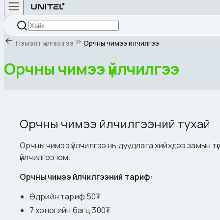
Нэмэлт үйлчилгээ
Орчны чимээ үйлчилгээ
Орчны чимээ үйлчилгээ
Орчны чимээ үйлчилгээний тухай
Орчны чимээ үйлчилгээ нь дуудлага хийхдээ замын т
үйлчилгээ юм.
Орчны чимээ үйлчилгээний тариф:
Өдрийн тариф 50₮
7 хоногийн багц 300₮