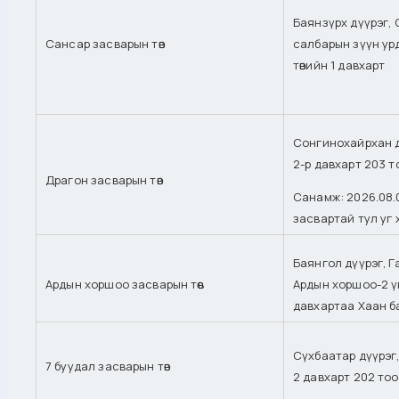
Баянзүрх дүүрэг,
Сансар засварын төв
салбарын зүүн ур
төвийн 1 давхарт
Сонгинохайрхан д
2-р давхарт 203 т
Драгон засварын төв
Санамж: 2026.08.0
засвартай тул уг
Баянгол дүүрэг, 
Ардын хоршоо засварын төв
Ардын хоршоо-2 үй
давхартаа Хаан б
Сүхбаатар дүүрэг,
7 буудал засварын төв
2 давхарт 202 тоо