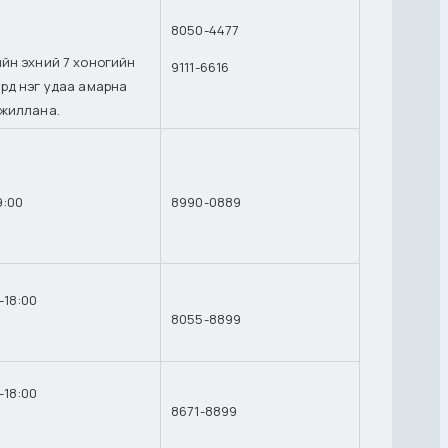
8050-4477
ийн эхний 7 хоногийн
9111-6616
ард нэг удаа амарна
ажиллана.
9:00
8990-0889
-18:00
8055-8899
-18:00
8671-8899