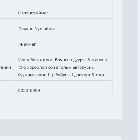
Сэлэнгэ аймаг
Дархан-Уул аймаг
Төв аймаг
Улаанбаатар хот, Баянгол дүүрэг 5-р хороо,
өвийн
10-р хороолол хойд талын автобусны
буудлын арын 11-р байрны 1 давхарт 3 тоот
8020-8899