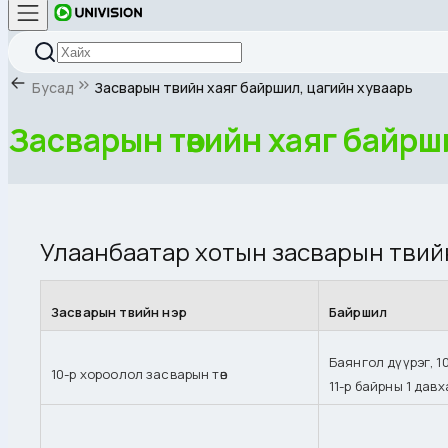
Бусад
Засварын төвийн хаяг байршил, цагийн хуваарь
Засварын төвийн хаяг байрш
Улаанбаатар хотын засварын төвий
Засварын төвийн нэр
Байршил
Баянгол дүүрэг, 
10-р хороолол засварын төв
11-р байрны 1 давх