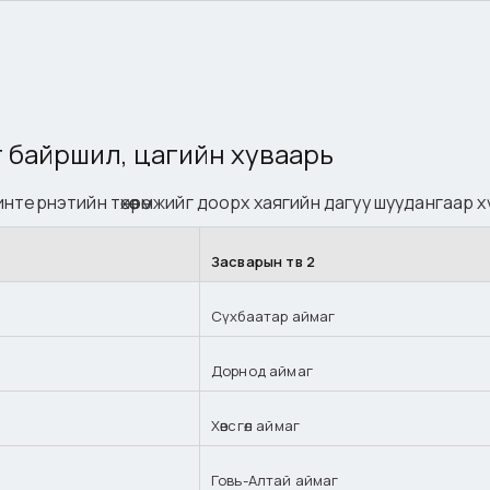
г байршил, цагийн хуваарь
тернэтийн төхөөрөмжийг доорх хаягийн дагуу шуудангаар х
Засварын төв 2
Сүхбаатар аймаг
Дорнод аймаг
Хөвсгөл аймаг
Говь-Алтай аймаг