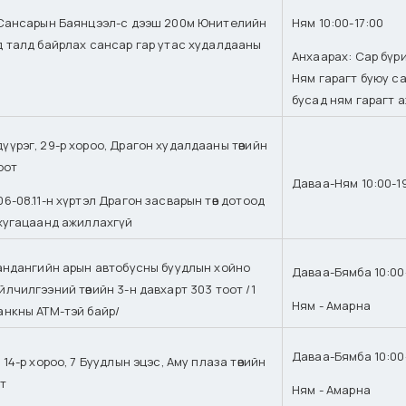
 Сансарын Баянцээл-с дээш 200м Юнителийн
Ням 10:00-17:00
д талд байрлах сансар гар утас худалдааны
Анхаарах: Сар бүр
Ням гарагт буюу с
бусад ням гарагт 
үүрэг, 29-р хороо, Драгон худалдааны төвийн
оот
Даваа-Ням 10:00-1
6-08.11-н хүртэл Драгон засварын төв дотоод
 хугацаанд ажиллахгүй
Гандангийн арын автобусны буудлын хойно
Даваа-Бямба 10:00
лчилгээний төвийн 3-н давхарт 303 тоот /1
Ням - Амарна
анкны АТМ-тэй байр/
Даваа-Бямба 10:00
 14-р хороо, 7 Буудлын эцэс, Аму плаза төвийн
т
Ням - Амарна