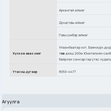
Архангай аймаг
Дундговь аймаг
Говьсүмбэр аймаг
Улаанбаатар хот, Баянзүрх дүү
Хүлээж авах хаяг
төвөөс дээш 200м Юнителийн сал
байрлах сансар гар утас худалд
Утасны дугаар
8050-4477
Агуулга