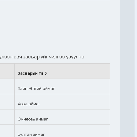
үлээн авч засвар үйлчилгээ үзүүлнэ.
Засварын төв 3
Баян-Өлгий аймаг
Ховд аймаг
Өмнөговь аймаг
Булган аймаг