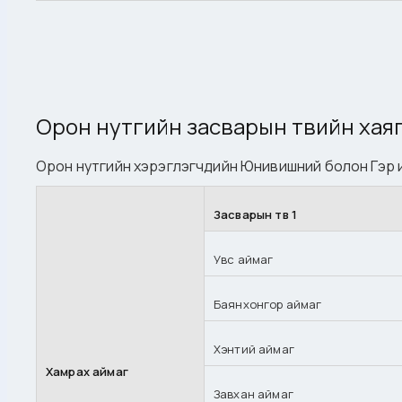
Орон нутгийн засварын төвийн хая
Орон нутгийн хэрэглэгчдийн Юнивишний болон Гэр ин
Засварын төв 1
Увс аймаг
Баянхонгор аймаг
Хэнтий аймаг
Хамрах аймаг
Завхан аймаг