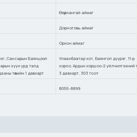
Өвөрхангай аймаг
Дорноговь аймаг
Орхон аймаг
рэг, Сансарын Баянцээл
Улаанбаатар хот, Баянгол дүүрэг, 11-р
барын зүүн урд талд
хороо, Ардын хоршоо-2 үйлчилгээний т
ааны төвийн 1 давхарт
3 давхарт, 303 тоот
8055-8899