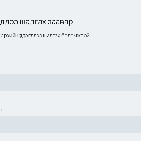
гдлээ шалгах заавар
та эрхийн үлдэгдлээ шалгах боломжтой.
р