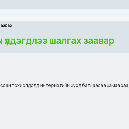
заавар
 үлдэгдлээ шалгах заавар
уссан тохиолдолд интернэтийн хурд багцаасаа хамаараад