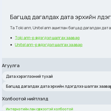
Багцад дагалдах дата эрхийн үлдэ
Та Toki апп, Unitel апп ашиглан багцад дагалдах да
Toki апп-р үлдэгдэл шалгах заавар
Unitel апп-р үлдэгдэл шалгах заавар
Агуулга
Дата хэрэглээний тухай
Багцад дагалдах дата эрхийн үлдэгдлээ шалгах заава
Холбоотой нийтлэлүүд
Интернэтийн лан сүлжээтэй холбоотой