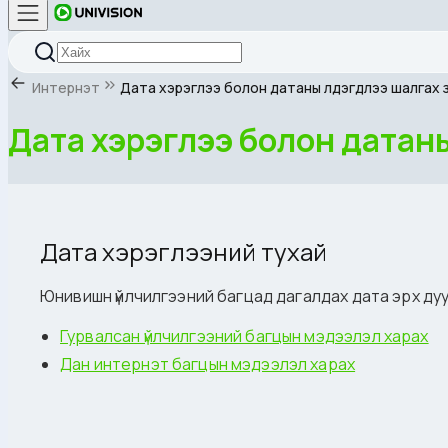
Интернэт
Дата хэрэглээ болон датаны үлдэгдлээ шалгах 
Дата хэрэглээ болон датаны
Дата хэрэглээний тухай
Юнивишн үйлчилгээний багцад дагалдах дата эрх ду
Гурвалсан үйлчилгээний багцын мэдээлэл харах
Дан интернэт багцын мэдээлэл харах