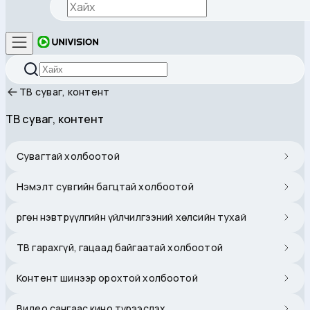
ТВ суваг, контент
ТВ суваг, контент
Сувагтай холбоотой
Нэмэлт сувгийн багцтай холбоотой
Өргөн нэвтрүүлгийн үйлчилгээний хөлсийн тухай
ТВ гарахгүй, гацаад байгаатай холбоотой
Контент шинээр орохтой холбоотой
Видео сангаас кино түрээслэх