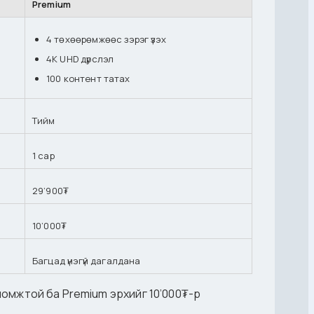
Premium
4 төхөөрөмжөөс зэрэг үзэх
4K UHD дүрслэл
100 контент татах
Тийм
1 сар
29’900₮
10’000₮
Багцад үнэгүй дагалдана
оломжтой ба Premium эрхийг 10’000₮-р