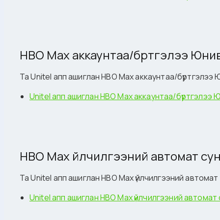
HBO Max аккаунтаа/бүртгэлээ Юни
Та Unitel апп ашиглан HBO Max аккаунтаа/бүртгэлэ
Unitel апп ашиглан HBO Max аккаунтаа/бүртгэлээ
HBO Max үйлчилгээний автомат су
Та Unitel апп ашиглан HBO Max үйлчилгээний автома
Unitel апп ашиглан HBO Max үйлчилгээний автомат