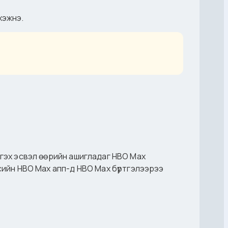
хэжнэ.
үүсгэх эсвэл өөрийн ашигладаг HBO Max
эсийн HBO Max апп-д HBO Max бүртгэлээрээ