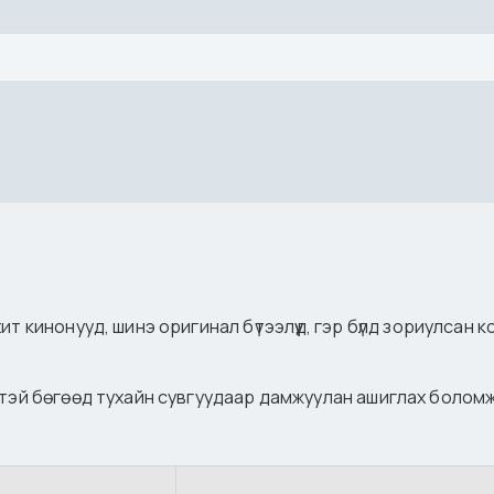
т кинонууд, шинэ оригинал бүтээлүүд, гэр бүлд зориулсан
-тэй бөгөөд тухайн сувгуудаар дамжуулан ашиглах болом