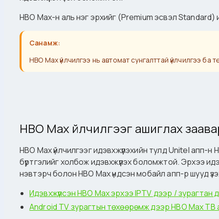
HBO Max-н аль нэг эрхийг (Premium эсвэл Standard)
Санамж:
HBO Max үйлчилгээ нь автомат сунгалттай үйлчилгээ ба
HBO Max үйлчилгээг ашиглах заава
HBO Max үйлчилгээг идэвхжүүлэхийн тулд Unitel апп-н 
бүртгэлийг холбож идэвхжүүлэх боломжтой. Эрхээ ид
нэвтэрч болон HBO Max үндсэн мобайл апп-р шууд үз
Идэвхжүүлсэн HBO Max эрхээ IPTV дээр / зурагтан д
Android TV зурагтын төхөөрөмж дээр HBO Max ТВ 