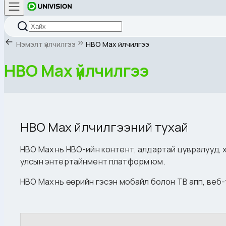
Нэмэлт үйлчилгээ
HBO Max үйлчилгээ
HBO Max үйлчилгээ
HBO Max үйлчилгээний тухай
HBO Max нь HBO-ийн контент, алдартай цувралууд, хи
улсын энтертайнмент платформ юм.
HBO Max нь өөрийн гэсэн мобайл болон ТВ апп, веб