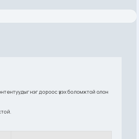
 контентуудыг нэг дороос үзэх боломжтой олон
жтой.