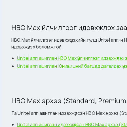
HBO Max үйлчилгээг идэвхжүүлэх за
HBO Max үйлчилгээг идэвхжүүлэхийн тулд Unitel апп-н 
идэвхжүүлэх боломжтой.
Unitel апп ашиглан HBO Max үйлчилгээг идэвхжүүлэх
Unitel апп ашиглан Юнивишний багцад дагалдах үнэ
HBO Max эрхээ (Standard, Premium
Та Unitel апп ашиглан идэвхжүүлсэн HBO Max эрхээ (
Unitel апп ашиглан идэвхжүүлсэн HBO Max эрхээ (S