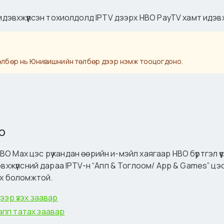
 идэвхжүүлсэн тохиолдолд IPTV дээрх HBO PayTV хамт идэв
 төлбөр нь Юнивишнийн төлбөр дээр нэмж тооцогдоно.
р
HBO Max цэс рүү хандан өөрийн и-мэйл хаягаар HBO бүртгэл 
эвхжүүлсний дараа IPTV-н “Апп & Тоглоом/ App & Games” ц
эх боломжтой.
ээр үзэх заавар
апп татах заавар