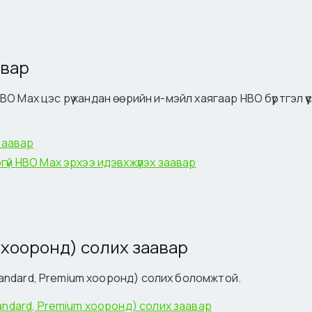
авар
HBO Max цэс рүү хандан өөрийн и-мэйл хаягаар HBO бүртгэл 
 заавар
гүй HBO Max эрхээ идэвхжүүлэх заавар
 хооронд) солих заавар
Standard, Premium хооронд) солих боломжтой.
tandard, Premium хооронд) солих заавар