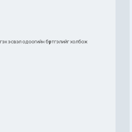
үүсгэх эсвэл одоогийн бүртгэлийг холбож