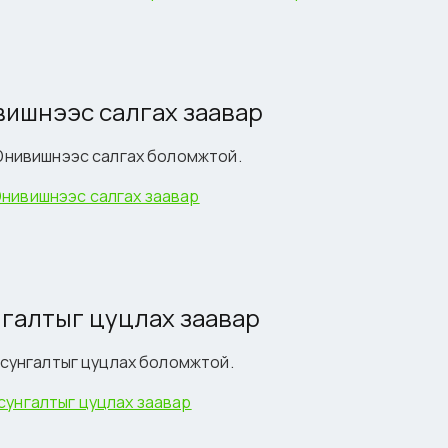
вишнээс салгах заавар
э Юнивишнээс салгах боломжтой.
 Юнивишнээс салгах заавар
нгалтыг цуцлах заавар
т сунгалтыг цуцлах боломжтой.
 сунгалтыг цуцлах заавар