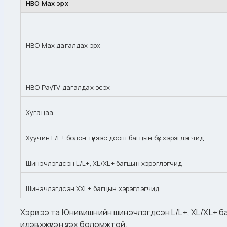
HBO Max эрх
HBO Max дагалдах эрх
HBO PayTV дагалдах эсэх
Хугацаа
Хуучин L/L+ болон түүнээс доош багцын бүх хэрэглэгчид
Шинэчлэгдсэн L/L+, XL/XL+ багцын хэрэглэгчид
Шинэчлэгдсэн XXL+ багцын хэрэглэгчид
Хэрвээ та Юнивишнийн шинэчлэгдсэн L/L+, XL/XL+ баг
идэвхжүүлэн үзэх боломжтой.