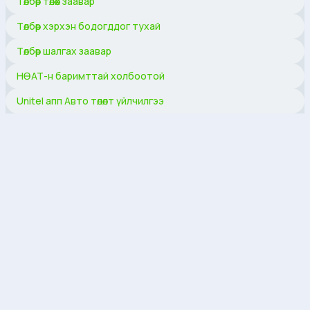
Төлбөр төлөх заавар
Төлбөр хэрхэн бодогддог тухай
Төлбөр шалгах заавар
НӨАТ-н баримттай холбоотой
Unitel апп Авто төлөлт үйлчилгээ