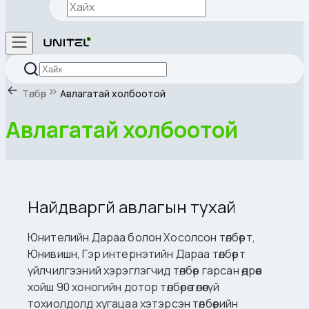
Төлбөр
Авлагатай холбоотой
Авлагатай холбоотой
Найдваргүй авлагын тухай
Юнителийн Дараа болон Хосолсон төлбөрт,
Юнивишн, Гэр интернэтийн Дараа төлбөрт
үйлчилгээний хэрэглэгчид төлбөр гарсан өдрөөс
хойш 90 хоногийн дотор төлбөрөө төлөөгүй
тохиолдолд хугацаа хэтэрсэн төлбөрийн