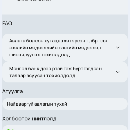
FAQ
Авлага болсон хугацаа хэтэрсэн төлбөр төлж
зээлийн мэдээллийн сангийн мэдээлэл
шинэчлүүлэх тохиолдолд
Монгол банк дээр өртэй гэж бүртгэгдсэн
талаар асуусан тохиолдолд
Агуулга
Найдваргүй авлагын тухай
Холбоотой нийтлэлүүд