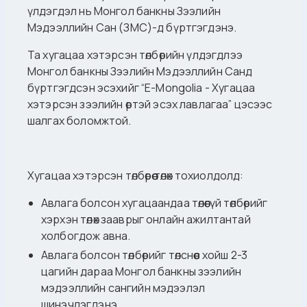
үлдэгдэл нь Монгол банкны Зээлийн
Мэдээллийн Сан (ЗМС)-д бүртгэгдэнэ.
Та хугацаа хэтэрсэн төлбөрийн үлдэгдлээ
Монгол банкны Зээлийн Мэдээллийн Санд
бүртгэгдсэн эсэхийг “E-Mongolia - Хугацаа
хэтэрсэн зээлийн өртэй эсэх лавлагаа” цэсээс
шалгах боломжтой.
Хугацаа хэтэрсэн төлбөрөө төлөх тохиолдолд:
Авлага болсон хугацаандаа төлөөгүй төлбөрийг
хэрхэн төлөх зааврыг онлайн ажилтантай
холбогдож авна.
Авлага болсон төлбөрийг төлснөөс хойш 2-3
цагийн дараа Монгол банкны зээлийн
мэдээллийн сангийн мэдээлэл
шинэчлэгдэнэ.