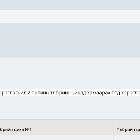
лэгчид 2 төрлийн төлбөрийн циклд хамаарах бөгөөд хэрэглэгчид
лбөрийн цикл №1
Төлбөрийн 