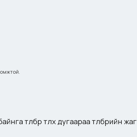
оломжтой.
 байнга төлбөр төлөх дугаараа төлбөрийн 