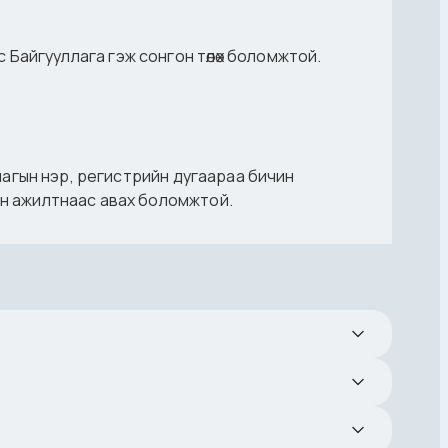
ээс Байгууллага гэж сонгон төлөх боломжтой.
ллагын нэр, регистрийн дугаараа бичин
сан ажилтнаас авах боломжтой.