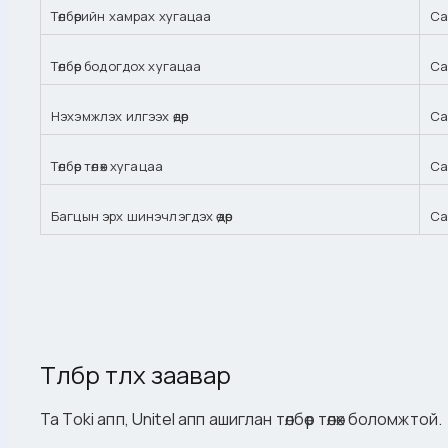
Төлбөрийн хамрах хугацаа
Са
Төлбөр бодогдох хугацаа
Са
Нэхэмжлэх илгээх өдөр
Са
Төлбөр төлөх хугацаа
Са
Багцын эрх шинэчлэгдэх өдөр
Са
Төлбөр төлөх заавар
Та Toki апп, Unitel апп ашиглан төлбөр төлөх боломжтой.