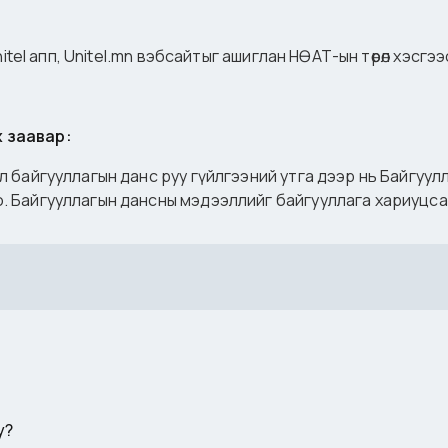
 Unitel апп, Unitel.mn вэбсайтыг ашиглан НӨАТ-ын төрөл хэсг
х заавар:
бол байгууллагын данс руу гүйлгээний утга дээр нь Байгуу
рно. Байгууллагын дансны мэдээллийг байгууллага хариуц
у?