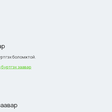
ар
 бүртгэх боломжтой.
д бүртгэх заавар
 заавар