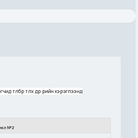
 төлбөр төлөх өдрөө өөрийн хэрэглээнд
цикл №2