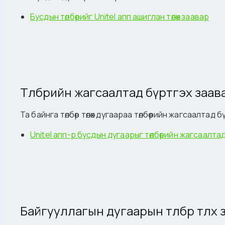
Бусдын төлбөрийг Unitel апп ашиглан төлөх заавар
Төлбөрийн жагсаалтад бүртгэх заав
Та байнга төлбөр төлөх дугаараа төлбөрийн жагсаалтад
Unitel апп-р бусдын дугаарыг төлбөрийн жагсаалта
Байгууллагын дугаарын төлбөр төлөх