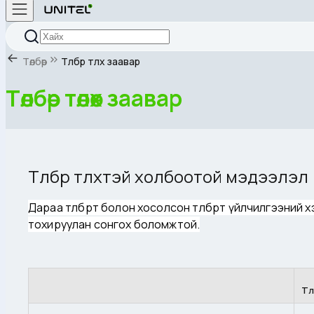
Төлбөр
Төлбөр төлөх заавар
Төлбөр төлөх заавар
Төлбөр төлөхтэй холбоотой мэдээлэл
Дараа төлбөрт болон хосолсон төлбөрт үйлчилгээний хэрэг
тохируулан сонгох боломжтой.
Тө