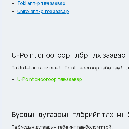
Toki апп-р төлөх заавар
Unitel апп-р төлөх заавар
U-Point оноогоор төлбөр төлөх заавар
Та Unitel апп ашиглан U-Point оноогоор төлбөр төлөх б
U-Point оноогоор төлөх заавар
Бусдын дугаарын төлбөрийг төлөх, мөн
Та бусдын дугаарын төлбөрийг төлөх боломжтой.