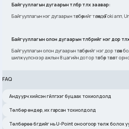
Байгууллагын дугаарын төлбөр төлөх заавар:
Байгууллагын нэг дугаарын төлбөрийг төлөхдөө Toki апп,
Байгууллагын олон дугаарын төлбөрийг нэг дор төлө
Байгууллагын олон дугаарын төлбөрийг нэг дор төлөх 
шилжүүлснээр ажлын 8 цагийн дотор төлбөр төлөлт о
FAQ
Андуурч хийсэн гүйлгээг буцаах тохиолдолд
Төлбөр өндөр, их гарсан тохиолдолд
Төлбөрөө бүгдийг нь U-Point оноогоор төлж болох у