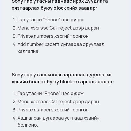
Sony гар утасны гаднаас ирэх дуудлага
хязгаарлах буюу block хийх заавар:
Гар утасны “Phone” цэс рүү орж
Menu хэсгээс Call reject дээр даран
Private numbers хэсгийг сонгон
Add number хэсэгт дугаараа оруулаад
хадгална.
Sony гар утасны хязгаарласан дуудлагыг
хэвийн болгох буюу block-с гаргах заавар:
Гар утасны “Phone” цэс рүү орж
Menu хэсгээс Call reject дээр даран
Private numbers хэсгийг сонгон
Хадгалсан дугаараа устгаад хэвийн
болгоно.