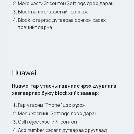
More хэсгийг сонгон Settings дээр даран
Block numbers хэсгийг сонгож
Block-с гаргах дугаараа сонгож хасах
товчийг дарна.
Huawei
Huawei гар утасны гаднаас ирэх дуудлага
хязгаарлах буюу block хийх заавар:
Гар утасны “Phone” цэс рүү орж
Menu хэсгийн Settings дээр даран
Call reject хэсгийг сонгон
Add number хэсэгт дугаараа оруулаад