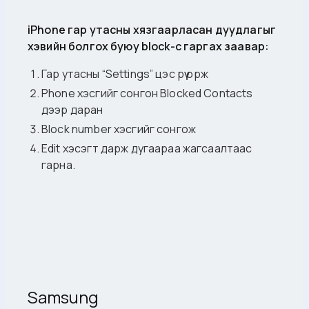
iPhone гар утасны хязгаарласан дуудлагыг
хэвийн болгох буюу block-с гаргах заавар:
Гар утасны “Settings” цэс рүү орж
Phone хэсгийг сонгон Blocked Contacts
дээр даран
Block number хэсгийг сонгож
Edit хэсэгт дарж дугаараа жагсаалтаас
гарна.
Samsung