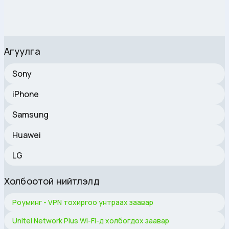
Агуулга
Sony
iPhone
Samsung
Huawei
LG
Холбоотой нийтлэлүүд
Роуминг - VPN тохиргоо унтраах заавар
Unitel Network Plus Wi-Fi-д холбогдох заавар