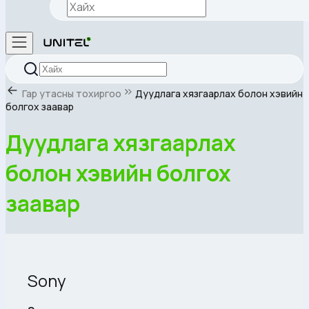
Гар утасны тохиргоо
Дуудлага хязгаарлах болон хэвийн
болгох заавар
Дуудлага хязгаарлах
болон хэвийн болгох
заавар
Sony