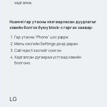
хадгална.
Huawei гар утасны хязгаарласан дуудлагыг
хэвийн болгох буюу block-с гаргах заавар:
Гар утасны “Phone” цэс рүү орж
Menu хэсгийн Settings дээр даран
Call reject хэсгийг сонгон
Хадгалсан дугаараа устгаад хэвийн
болгоно.
LG