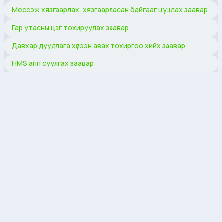
Мессэж хязгаарлах, хязгаарласан байгааг цуцлах заавар
Гар утасны цаг тохируулах заавар
Давхар дуудлага хүлээн авах тохиргоо хийх заавар
HMS апп суулгах заавар