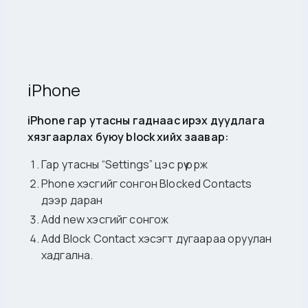
iPhone
iPhone гар утасны гаднаас ирэх дуудлага
хязгаарлах буюу block хийх заавар:
Гар утасны “Settings” цэс рүү орж
Phone хэсгийг сонгон Blocked Contacts
дээр даран
Add new хэсгийг сонгож
Add Block Contact хэсэгт дугаараа оруулан
хадгална.