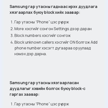
Samsung гар утасны гаднаас ирэх дуудлага
хязгаарлах буюу block хийх заавар:
Гар утасны “Phone” цэс рүү орж
More хэсгийг сонгон Settings дээр даран
Block numbers хэсгийг сонгож
Block unknown callers хэсгийг ON болгож Add
phone number хэсэгт дугаараа оруулаад
нэмэх дэр дарна.
Samsung гар утасны хязгаарласан
дуудлагыг хэвийн болгох буюу block-с
гаргах заавар:
Гар утасны “Phone” цэс рүү орж