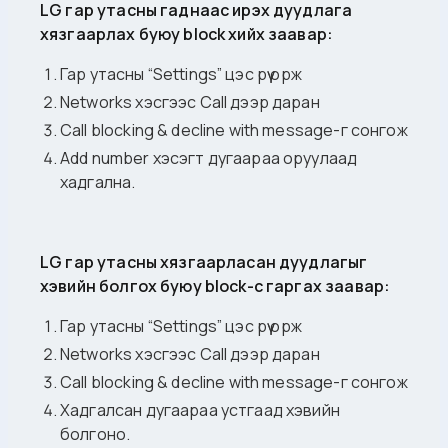
LG гар утасны гаднаас ирэх дуудлага
хязгаарлах буюу block хийх заавар:
Гар утасны “Settings” цэс рүү орж
Networks хэсгээс Call дээр даран
Call blocking & decline with message-г сонгож
Add number хэсэгт дугаараа оруулаад
хадгална.
LG гар утасны хязгаарласан дуудлагыг
хэвийн болгох буюу block-с гаргах заавар:
Гар утасны “Settings” цэс рүү орж
Networks хэсгээс Call дээр даран
Call blocking & decline with message-г сонгож
Хадгалсан дугаараа устгаад хэвийн
болгоно.