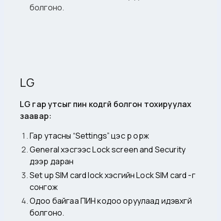
болгоно.
LG
LG гар утсыг пин кодгүй болгон тохируулах
заавар:
Гар утасны “Settings” цэс рүү орж
General хэсгээс Lock screen and Security
дээр даран
Set up SIM card lock хэсгийн Lock SIM card -г
сонгож
Одоо байгаа ПИН кодоо оруулаад идэвхгүй
болгоно.