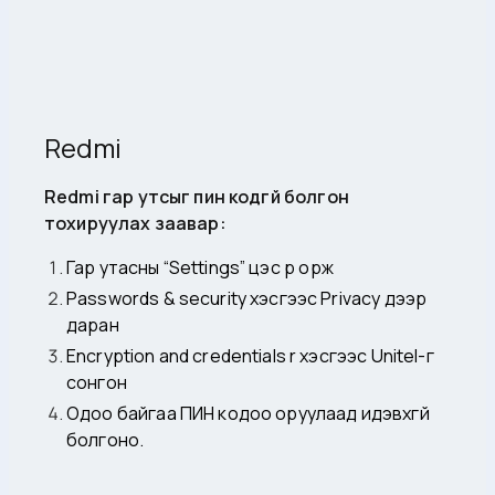
Redmi
Redmi гар утсыг пин кодгүй болгон
тохируулах заавар:
Гар утасны “Settings” цэс рүү орж
Passwords & security хэсгээс Privacy дээр
даран
Encryption and credentials r хэсгээс Unitel-г
сонгон
Одоо байгаа ПИН кодоо оруулаад идэвхгүй
болгоно.