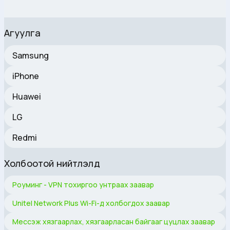
Агуулга
Samsung
iPhone
Huawei
LG
Redmi
Холбоотой нийтлэлүүд
Роуминг - VPN тохиргоо унтраах заавар
Unitel Network Plus Wi-Fi-д холбогдох заавар
Мессэж хязгаарлах, хязгаарласан байгааг цуцлах заавар