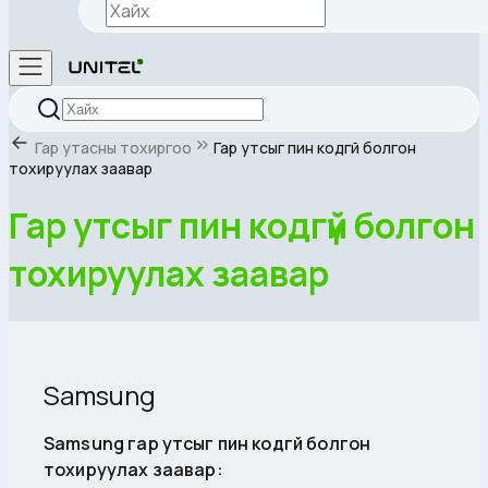
Гар утасны тохиргоо
Гар утсыг пин кодгүй болгон
тохируулах заавар
Гар утсыг пин кодгүй болгон
тохируулах заавар
Samsung
Samsung гар утсыг пин кодгүй болгон
тохируулах заавар: