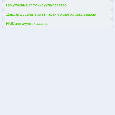
Гар утасны цаг тохируулах заавар
Давхар дуудлага хүлээн авах тохиргоо хийх заавар
HMS апп суулгах заавар