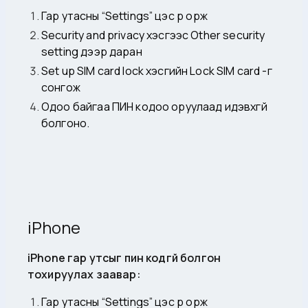
Гар утасны “Settings” цэс рүү орж
Security and privacy хэсгээс Other security
setting дээр даран
Set up SIM card lock хэсгийн Lock SIM card -г
сонгож
Одоо байгаа ПИН кодоо оруулаад идэвхгүй
болгоно.
iPhone
iPhone гар утсыг пин кодгүй болгон
тохируулах заавар:
Гар утасны “Settings” цэс рүү орж