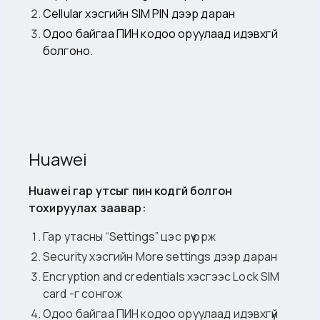
Cellular хэсгийн SIM PIN дээр даран
Одоо байгаа ПИН кодоо оруулаад идэвхгүй
болгоно.
Huawei
Huawei гар утсыг пин кодгүй болгон
тохируулах заавар:
Гар утасны “Settings” цэс рүү орж
Security хэсгийн More settings дээр даран
Encryption and credentials хэсгээс Lock SIM
card -г сонгож
Одоо байгаа ПИН кодоо оруулаад идэвхгүй