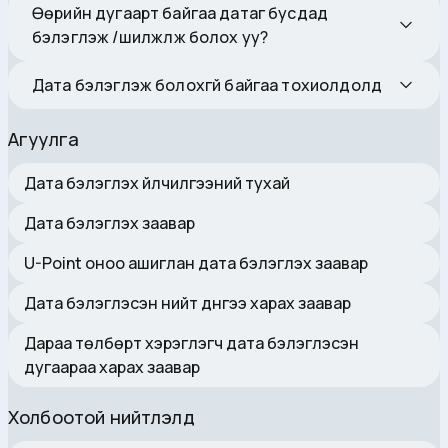
Өөрийн дугаарт байгаа датаг бусдад
бэлэглэж /шилжүүлж болох уу?
Дата бэлэглэж болохгүй байгаа тохиолдолд
Агуулга
Дата бэлэглэх үйлчилгээний тухай
Дата бэлэглэх заавар
U-Point оноо ашиглан дата бэлэглэх заавар
Дата бэлэглэсэн нийт дүнгээ харах заавар
Дараа төлбөрт хэрэглэгч дата бэлэглэсэн
дугаараа харах заавар
Холбоотой нийтлэлүүд