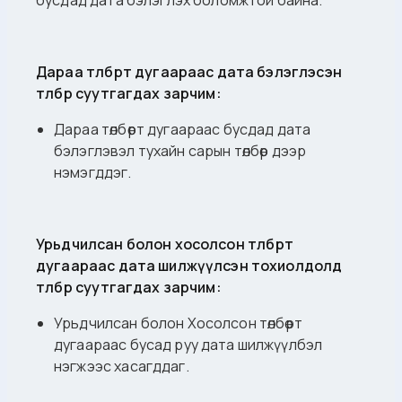
Дараа төлбөрт дугаараас дата бэлэглэсэн
төлбөр суутгагдах зарчим:
Дараа төлбөрт дугаараас бусдад дата
бэлэглэвэл тухайн сарын төлбөр дээр
нэмэгддэг.
Урьдчилсан болон хосолсон төлбөрт
дугаараас дата шилжүүлсэн тохиолдолд
төлбөр суутгагдах зарчим:
Урьдчилсан болон Хосолсон төлбөрт
дугаараас бусад руу дата шилжүүлбэл
нэгжээс хасагддаг.