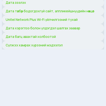
Дата зээлэх
Дата төлбөр бодогдохгүй сайт, аппликейшнүүдийн нөхцөл
Unitel Network Plus Wi-Fi үйлчилгээний тухай
Дата хэрэглээ болон үлдэгдэл шалгах заавар
Дата багц авахтай холбоотой
Сүлжээ хамрах хүрээний мэдээлэл