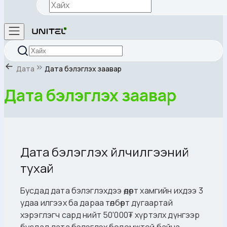
Дата
Дата бэлэглэх заавар
Дата бэлэглэх заавар
Дата бэлэглэх үйлчилгээний
тухай
Бусдад дата бэлэглэхдээ өдөрт хамгийн ихдээ 3
удаа илгээх ба дараа төлбөрт дугаартай
хэрэглэгч сард нийт 50'000₮ хүртэлх дүнгээр
бусдад дата бэлэглэх боломжтой байна.