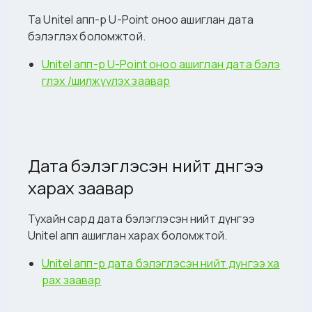
Та Unitel апп-р U-Point оноо ашиглан дата
бэлэглэх боломжтой.
Unitel апп-р U-Point оноо ашиглан дата бэлэ
глэх /шилжүүлэх заавар
Дата бэлэглэсэн нийт дүнгээ
харах заавар
Тухайн сард дата бэлэглэсэн нийт дүнгээ
Unitel апп ашиглан харах боломжтой.
Unitel апп-р дата бэлэглэсэн нийт дүнгээ ха
рах заавар