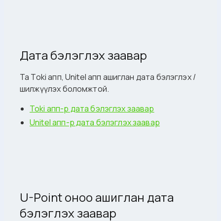
Дата бэлэглэх заавар
Та Toki апп, Unitel апп ашиглан дата бэлэглэх /
шилжүүлэх боломжтой.
Toki апп-р дата бэлэглэх заавар
Unitel апп-р дата бэлэглэх заавар
U-Point оноо ашиглан дата
бэлэглэх заавар