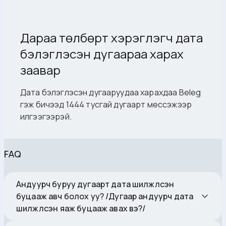
Дараа төлбөрт хэрэглэгч дата
бэлэглэсэн дугаараа харах
заавар
Дата бэлэглэсэн дугааруудаа харахдаа Beleg
гэж бичээд 1444 тусгай дугаарт мессэжээр
илгээгээрэй.
FAQ
Андуурч буруу дугаарт дата шилжүүлсэн
буцааж авч болох уу? /Дугаар андуурч дата
шилжүүлсэн яаж буцааж авах вэ?/